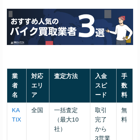
業
対応
査定方法
入金
手
者
エリ
スピ
数
名
ア
ード
料
KA
全国
一括査定
取引
無
TIX
（最大10
完了
料
社）
から
3営業