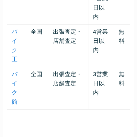
日以
内
バ
全国
出張査定・
4営業
無
イ
店舗査定
日以
料
ク
内
王
バ
全国
出張査定・
3営業
無
イ
店舗査定
日以
料
ク
内
館