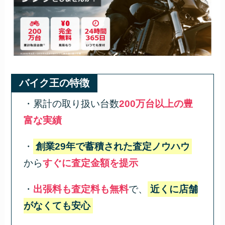
バイク王の特徴
・累計の取り扱い台数
200万台以上の豊
富な実績
・
創業29年で蓄積された査定ノウハウ
から
すぐに査定金額を提示
・
出張料も査定料も無料
で、
近くに店舗
がなくても安心