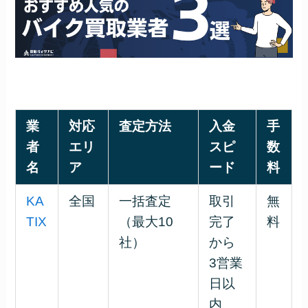
業
対応
査定方法
入金
手
者
エリ
スピ
数
名
ア
ード
料
KA
全国
一括査定
取引
無
TIX
（最大10
完了
料
社）
から
3営業
日以
内