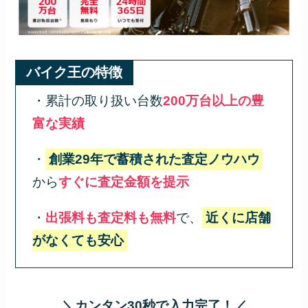
バイク王の特徴
・累計の取り扱い台数
200万台以上の豊
富な実績
・
創業29年で蓄積された査定ノウハウ
から
すぐに査定金額を提示
・
出張料も査定料も無料
で、
近くに店舗
がなくても安心
＼カンタン30秒で入力完了！／