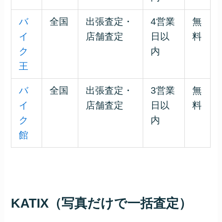
バ
全国
出張査定・
4営業
無
イ
店舗査定
日以
料
ク
内
王
バ
全国
出張査定・
3営業
無
イ
店舗査定
日以
料
ク
内
館
KATIX（写真だけで一括査定）