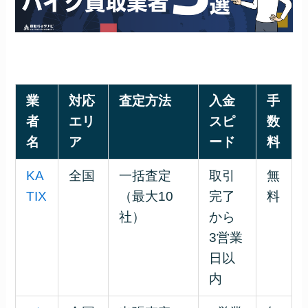
業
対応
査定方法
入金
手
者
エリ
スピ
数
名
ア
ード
料
KA
全国
一括査定
取引
無
TIX
（最大10
完了
料
社）
から
3営業
日以
内