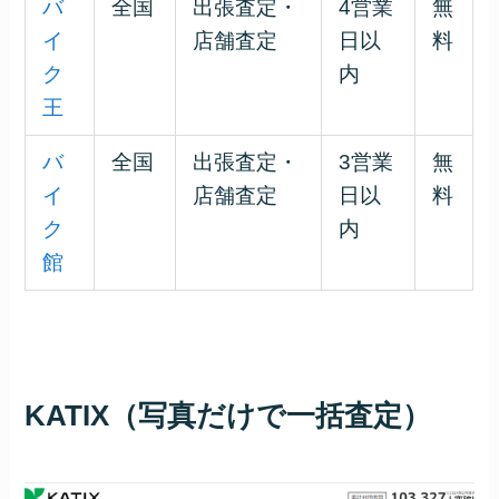
バ
全国
出張査定・
4営業
無
イ
店舗査定
日以
料
ク
内
王
バ
全国
出張査定・
3営業
無
イ
店舗査定
日以
料
ク
内
館
KATIX（写真だけで一括査定）