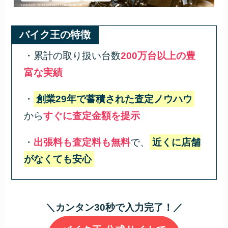
バイク王の特徴
・累計の取り扱い台数
200万台以上の豊
富な実績
・
創業29年で蓄積された査定ノウハウ
から
すぐに査定金額を提示
・
出張料も査定料も無料
で、
近くに店舗
がなくても安心
＼カンタン30秒で入力完了！／