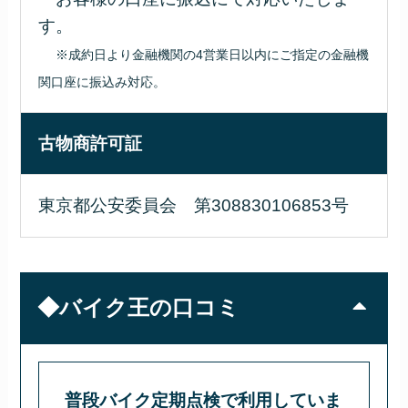
す。
※成約日より金融機関の4営業日以内にご指定の金融機
関口座に振込み対応。
古物商許可証
東京都公安委員会 第308830106853号
◆バイク王の口コミ
普段バイク定期点検で利用していま