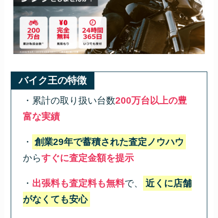
バイク王の特徴
・累計の取り扱い台数
200万台以上の豊
富な実績
・
創業29年で蓄積された査定ノウハウ
から
すぐに査定金額を提示
・
出張料も査定料も無料
で、
近くに店舗
がなくても安心