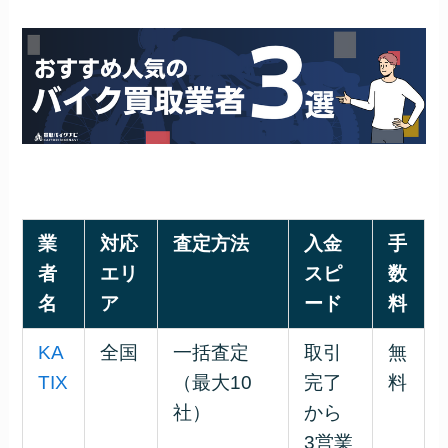
業
対応
査定方法
入金
手
者
エリ
スピ
数
名
ア
ード
料
KA
全国
一括査定
取引
無
TIX
（最大10
完了
料
社）
から
3営業