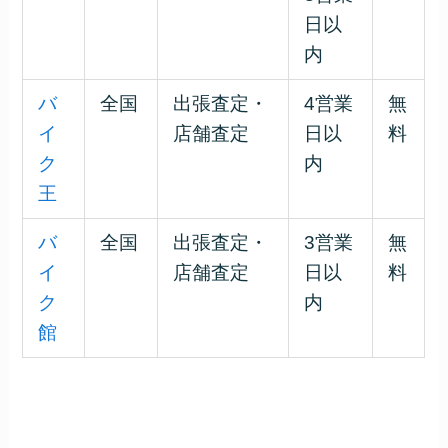
日以
内
バ
全国
出張査定・
4営業
無
イ
店舗査定
日以
料
ク
内
王
バ
全国
出張査定・
3営業
無
イ
店舗査定
日以
料
ク
内
館