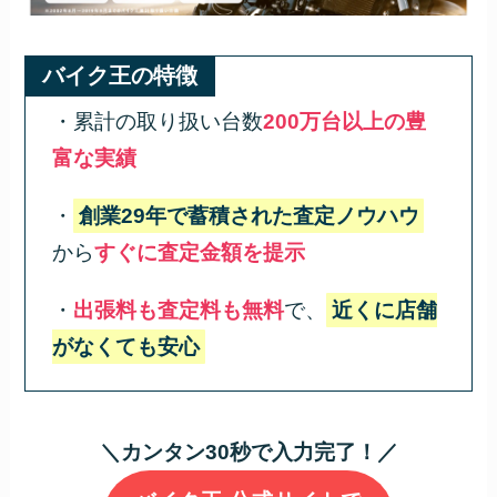
バイク王の特徴
・累計の取り扱い台数
200万台以上の豊
富な実績
・
創業29年で蓄積された査定ノウハウ
から
すぐに査定金額を提示
・
出張料も査定料も無料
で、
近くに店舗
がなくても安心
＼カンタン30秒で入力完了！／