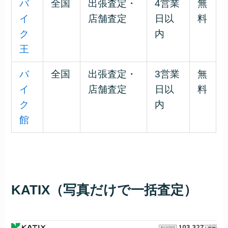
バ
全国
出張査定・
4営業
無
イ
店舗査定
日以
料
ク
内
王
バ
全国
出張査定・
3営業
無
イ
店舗査定
日以
料
ク
内
館
KATIX（写真だけで一括査定）