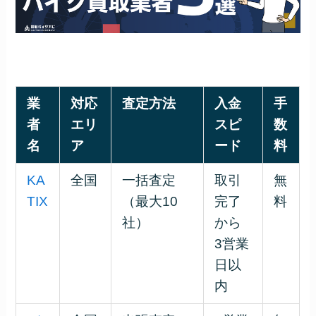
業
対応
査定方法
入金
手
者
エリ
スピ
数
名
ア
ード
料
KA
全国
一括査定
取引
無
TIX
（最大10
完了
料
社）
から
3営業
日以
内