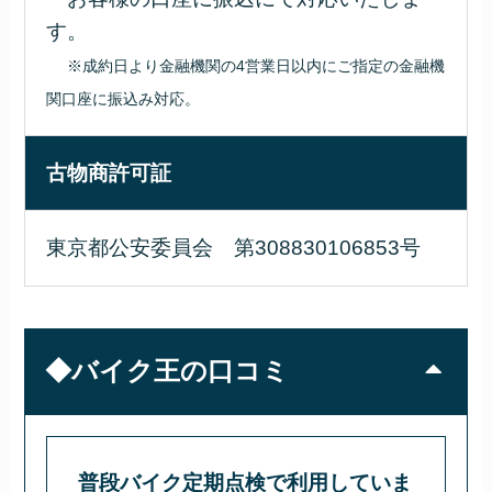
す。
※成約日より金融機関の4営業日以内にご指定の金融機
関口座に振込み対応。
古物商許可証
東京都公安委員会 第308830106853号
◆バイク王の口コミ
普段バイク定期点検で利用していま