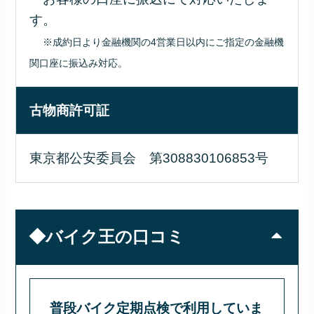
す。
※成約日より金融機関の4営業日以内にご指定の金融機
関口座に振込み対応。
古物商許可証
東京都公安委員会 第308830106853号
◆バイク王の口コミ
普段バイク定期点検で利用していま