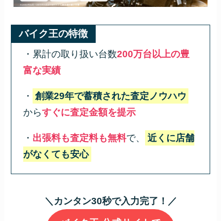
バイク王の特徴
・累計の取り扱い台数
200万台以上の豊
富な実績
・
創業29年で蓄積された査定ノウハウ
から
すぐに査定金額を提示
・
出張料も査定料も無料
で、
近くに店舗
がなくても安心
＼カンタン30秒で入力完了！／