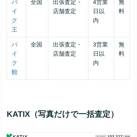
バ
全国
出張査定・
4営業
無
イ
店舗査定
日以
料
ク
内
王
バ
全国
出張査定・
3営業
無
イ
店舗査定
日以
料
ク
内
館
KATIX（写真だけで一括査定）