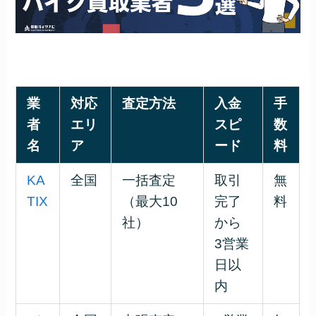
業
対応
査定方法
入金
手
者
エリ
スピ
数
名
ア
ード
料
KA
全国
一括査定
取引
無
TIX
（最大10
完了
料
社）
から
3営業
日以
内