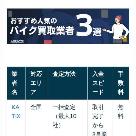
業
対応
査定方法
入金
手
者
エリ
スピ
数
名
ア
ード
料
KA
全国
一括査定
取引
無
TIX
（最大10
完了
料
社）
から
3営業