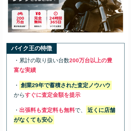
バイク王の特徴
・累計の取り扱い台数
200万台以上の豊
富な実績
・
創業29年で蓄積された査定ノウハウ
から
すぐに査定金額を提示
・
出張料も査定料も無料
で、
近くに店舗
がなくても安心