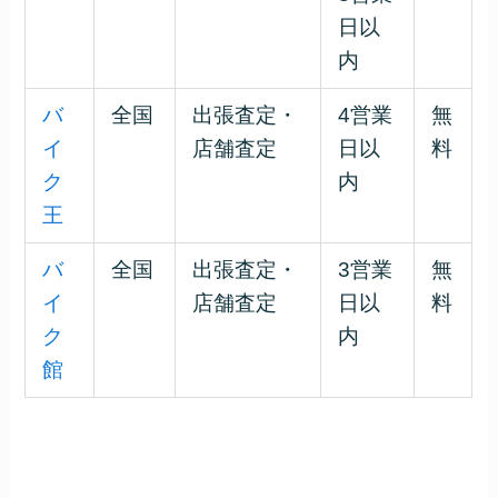
日以
内
バ
全国
出張査定・
4営業
無
イ
店舗査定
日以
料
ク
内
王
バ
全国
出張査定・
3営業
無
イ
店舗査定
日以
料
ク
内
館