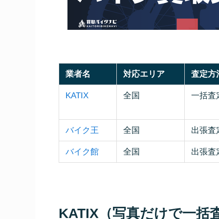
業者名
対応エリア
査定方
KATIX
全国
一括査
バイク王
全国
出張査
バイク館
全国
出張査
KATIX（写真だけで一括